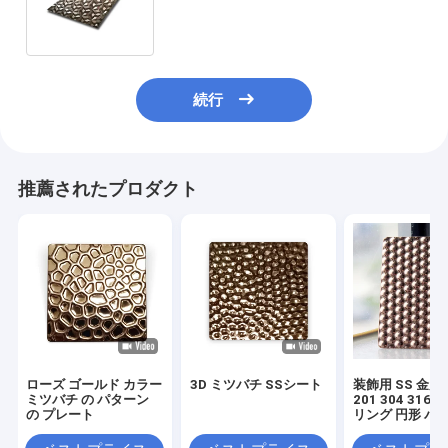
ンド テクスチャ パターン 凸字 ステ
ンレス鋼板
続行
推薦されたプロダクト
ローズ ゴールド カラー
3D ミツバチ SSシート
装飾用 SS 金
ミツバチ の パターン
201 304 316
の プレート
リング 円形 パ
PVD ローズ ゴ
カラー 質感 ス