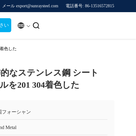
メール export@sunraysteel.com
電話番号: 86-13516572815


さい
04着色した
10装飾的なステンレス鋼 シート
ルを201 304着色した
国フォーシャン
nd Metal