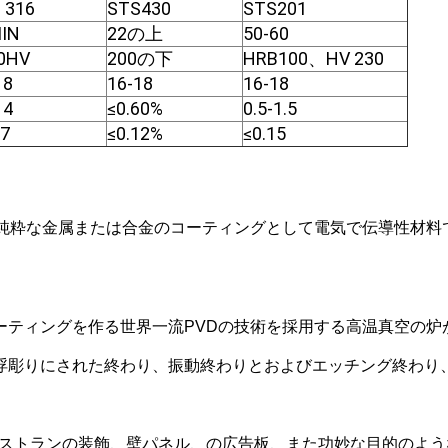
 316
STS430
STS201
IN
22の上
50-60
0HV
200の下
HRB100、HV 230
18
16-18
16-18
14
≤0.60%
0.5-1.5
07
≤0.12%
≤0.15
た純粋な金属または合金のコーティングとして電気で伝導性材料
ーティングを作る世界一流PVDの技術を採用する高温真空の炉
浮彫りにされた終わり、振動終わりとおよびエッチング終わり
レストランの装飾、壁パネル、の広告板、また功妙な目的のよ