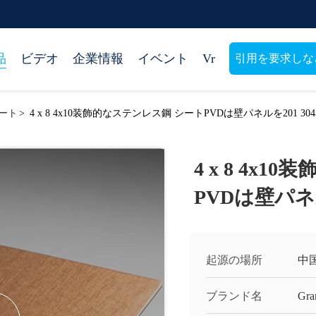
品
ビデオ
企業情報
イベント
Vr
引用を要求しな
ート
>
4 x 8 4x10装飾的なステンレス鋼 シートPVDは壁パネルを201 3
4 x 8 4x
PVDは壁パネ
起源の場所
中
ブランド名
Gra