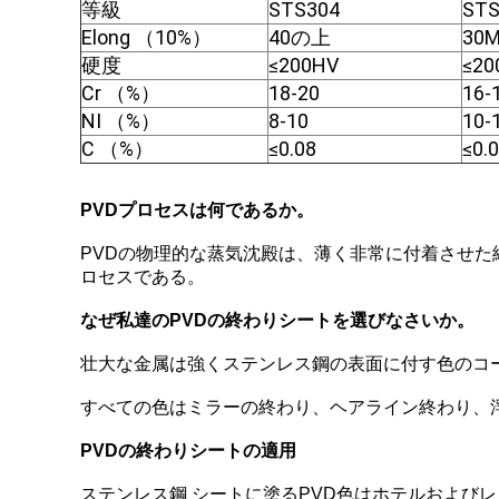
等級
STS304
STS
Elong （10%）
40の上
30M
硬度
≤200HV
≤20
Cr （%）
18-20
16-
NI （%）
8-10
10-
C （%）
≤0.08
≤0.
PVDプロセスは何であるか。
PVDの物理的な蒸気沈殿は、薄く非常に付着させ
ロセスである。
なぜ私達のPVDの終わりシートを選びなさいか。
壮大な金属は強くステンレス鋼の表面に付す色のコ
すべての色はミラーの終わり、ヘアライン終わり、
PVDの終わりシートの適用
ステンレス鋼 シートに塗るPVD色はホテルおよび