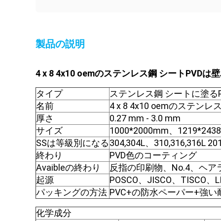
製品の説明
4 x 8 4x10 oemのステンレス鋼 シートPV
タイプ
ステンレス鋼 シートに塗るP
名前
4 x 8 4x10 oemのス
厚さ
0.27 mm - 3.0 mm
サイズ
1000*2000mm、1219*2
SSは等級別になる
304,304L、310,316,316L 20
終わり
PVD色のコーティング
Avaibleの終わり
反指の印刷物、No.4、ヘ
起源
POSCO、JISCO、TISC
パッキングの方法
PVC+の防水ペーパー+強
化学成分