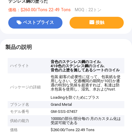
テンレス鋼の塗った
価格：$260.00/Tons 22-49 Tons
MOQ：22トン
ベストプライス
接触
製品の説明
,
音色のステンレス鋼のコイル
ハイライト
,
410色のステンレス鋼のコイル
音色の上塗を施してあるシートのコイル
包装:顧客の必要性に従って、包装紙を使
用しなさい。交通機関の期間が10日か遭
遇の特別な気候を超過すれば、私達は防
パッケージの詳細
水包装を使用し、湿気、水およびrust.
Loadingを防ぐためにプラス
ブランド名
Grand Metal
モデル番号
GM-SSS-07457
10000の部分/部分每の 月のカスタム化は
供給の能力
受諾可能である
価格
$260.00/Tons 22-49 Tons