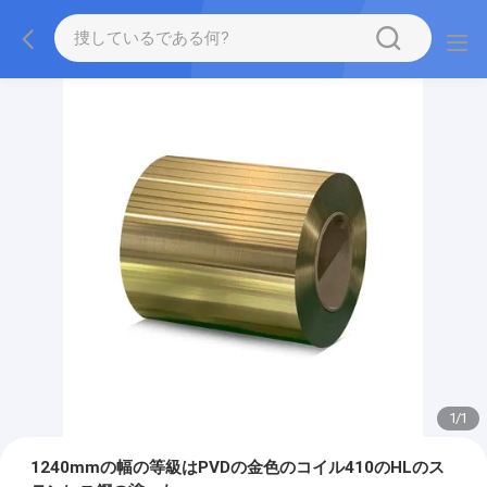
1
/
1
1240mmの幅の等級はPVDの金色のコイル410のHLのス