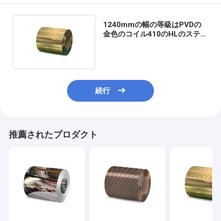
1240mmの幅の等級はPVDの
金色のコイル410のHLのステン
レス鋼の塗った
続行
推薦されたプロダクト