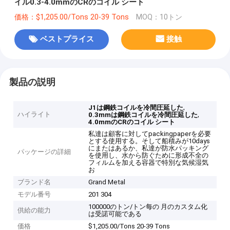
イル0.3-4.0mmのCRのコイル シート
価格：$1,205.00/Tons 20-39 Tons
MOQ：10トン
ベストプライス
接触
製品の説明
,
J1は鋼鉄コイルを冷間圧延した
ハイライト
,
0.3mmは鋼鉄コイルを冷間圧延した
4.0mmのCRのコイル シート
私達は顧客に対してpackingpaperを必要
とする使用する。そして船積みが10days
にまたはあるか、私達が防水パッキング
パッケージの詳細
を使用し、水から防ぐために形成不全の
フィルムを加える容器で特別な気候湿気
お
ブランド名
Grand Metal
モデル番号
201 304
100000のトン/トン每の 月のカスタム化
供給の能力
は受諾可能である
価格
$1,205.00/Tons 20-39 Tons