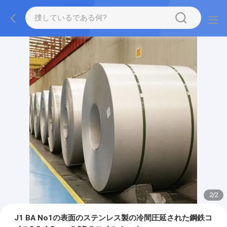
2
/
2
J1 BA No1の表面のステンレス製の冷間圧延された鋼鉄コ