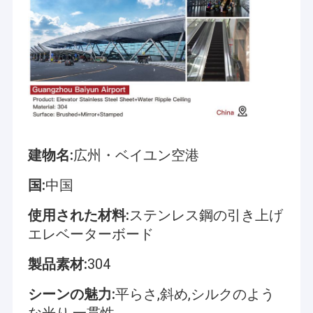
建物名:
広州・ベイユン空港
国:
中国
使用された材料:
ステンレス鋼の引き上げ
エレベーターボード
製品素材:
304
シーンの魅力:
平らさ,斜め,シルクのよう
な光り,一貫性