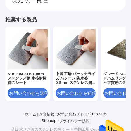
推奨する製品
SUS 304 316 10mm
中国 工場 パーソナライ
グレード SS 30
ステンレス鋼 摩擦耐性
ズ パターン 防摩擦
ドハムリング 
質のシート
0.5mm ステンレス鋼
ャブ質感の金属
板
- ハムリングス
スステール食卓
お問い合わせを送信
お問い合わせを送信
お問い合わせ
Desktop Site
ホーム
企業情報
お問い合わせ
Sitemap
プライバシー規約
品質
水さざ波のステンレス鋼 シート
中国工場.Copyright © 2026